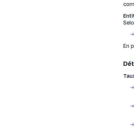
comm
Enti
Selo
En p
Dét
Tau