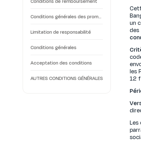
Conditions de remboursement
Cett
Bang
Conditions générales des promotions et récompenses LemFi
un c
des 
Limitation de responsabilité
cond
Conditions générales
Crit
code
Acceptation des conditions
envo
les 
12 f
AUTRES CONDITIONS GÉNÉRALES
Pér
Ver
dire
Les 
parr
soci