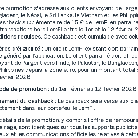
e promotion s'adresse aux clients envoyant de l'argent 
ladesh, le Népal, le Sri Lanka, le Vietnam et les Philipp
ashback supplémentaire de 15 € de LemFi en parraina
transactions hors LemFi entre le 1er et le 12 février
itions requises
. Ce cashback est cumulable avec celui
ères d'éligibilité :
Un client LemFi existant doit parrain
 généré par l'application. Le client parrainé doit effe
yant de l'argent vers l'Inde, le Pakistan, le Bangladesh,
Philippines depuis la zone euro, pour un montant total 
évrier 2026.
iode de promotion
: du 1er février au 12 février 2026
sement du cashback
: Le cashback sera versé aux clien
ctement dans leur portefeuille LemFi.
détails de la promotion, y compris l'offre de rembou
ainage, sont identiques sur tous les supports publicitai
aux et les communications officielles relatives à cett