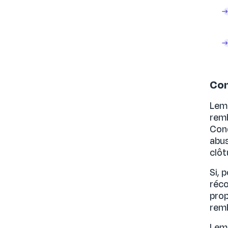
Con
LemF
remb
Cond
abus
clôt
Si, 
réco
prop
remb
LemF