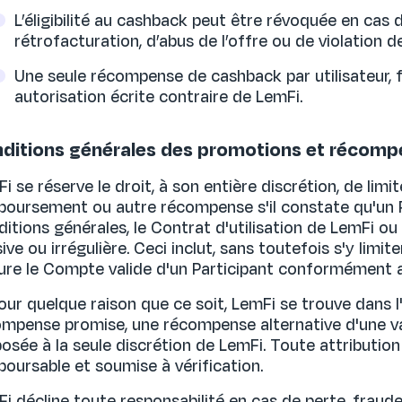
L’éligibilité au cashback peut être révoquée en cas 
rétrofacturation, d’abus de l’offre ou de violation d
Une seule récompense de cashback par utilisateur, f
autorisation écrite contraire de LemFi.
ditions générales des promotions et récomp
i se réserve le droit, à son entière discrétion, de limi
oursement ou autre récompense s'il constate qu'un Pa
itions générales, le Contrat d'utilisation de LemFi ou s
ive ou irrégulière. Ceci inclut, sans toutefois s'y limit
ure le Compte valide d'un Participant conformément au
pour quelque raison que ce soit, LemFi se trouve dans l
mpense promise, une récompense alternative d'une va
osée à la seule discrétion de LemFi. Toute attributio
oursable et soumise à vérification.
i décline toute responsabilité en cas de perte, fraude,