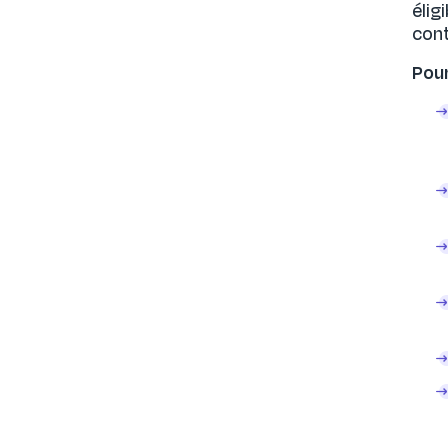
élig
cont
Pour