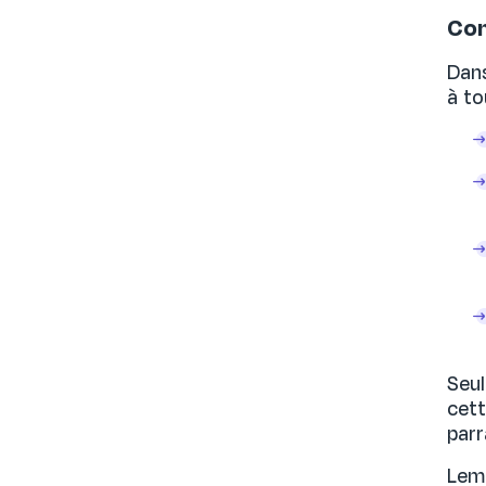
Com
Dans
à to
Seul
cett
parr
LemF